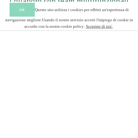
Collaboro con team multifunzionali
Questo sito utilizza i cookies per offrirti un'esperienza di
come Frontend Developer & UI/UX
navigazione migliore.Usando il nostro servizio accetti l'impiego di cookie in
Designer
accordo con la nostra cookie policy:
Scoprine di piu'
.